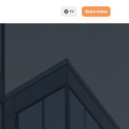
Boka möte
SV