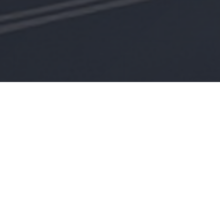
Våra tjänster
terar butiks-, restaurang- och kontorshyresgäster i 
ens, marknadsförståelse och juridisk precision skapar