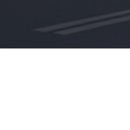
Vi represen
retailkompet