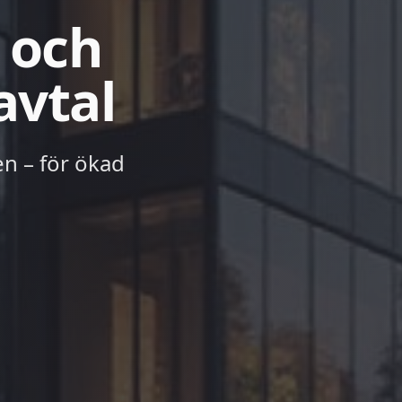
l och
avtal
en – för ökad