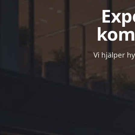
Expe
komm
Vi hjälper h