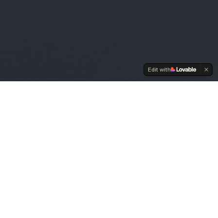
Edit with
Sverige. Med
 vi avtal och