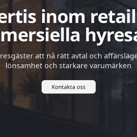
rtis inom retai
ersiella hyres
yresgäster att nå rätt avtal och affärsläg
lönsamhet och starkare varumärken
Kontakta oss